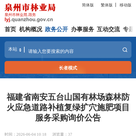
简体版
繁体版
移动版
首页
机构概况
政务公开
办事服务
互动交流
专题
长者模式
福建省南安五台山国有林场森林防
火应急道路补植复绿扩穴施肥项目
服务采购询价公告
时间：2026-06-04 10:18
浏览量：
37