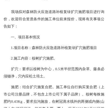
我场拟对森林防火应急道路补植复绿扩穴施肥项目进行询
价，欢迎符合资质条件的施工单位前来报价，现将有关事项公
告如下：
一、项目基本情况
1.项目名称：森林防火应急道路补植复绿扩穴施肥项目
2.施工内容：桉树扩穴施肥。
扩穴：要求以桉树为中心，0.5米半径范围内杂草、藤条必
须锄净，穴内应松土培土。
施肥：结合扩穴施复合肥。施工单位自行购买复合肥（上
市公司注册品牌，不包含上市公司下属子品牌）。桉树每株施
肥约0.43Kg，要求拉沟施放，在树冠滴水线外的两侧或内侧(山