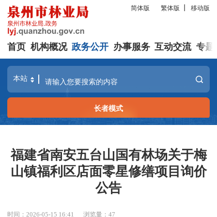
简体版
繁体版
移动版
首页
机构概况
政务公开
办事服务
互动交流
专题
长者模式
福建省南安五台山国有林场关于梅
山镇福利区店面零星修缮项目询价
公告
时间：2026-05-15 16:41
浏览量：
47