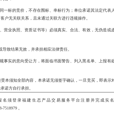
同一标的竞价，不存在围标、串标行为；单位承诺其法定代表
名客户无关联关系，且未通过关联方进行违规操作。
、营业执照、资质证书等）必须真实、合法、有效，无伪造或
或导致结果无效，并承担相应法律责任。
违规事实的意向受让方，将面临书面警告、列入黑名单、上报有
接受本须知全部内容，
本承诺
无须签字确认
，
一旦竞买
，
即表示
由承诺方自行承担。
报名须
登录福建生态产品交易服务平台注册并完成实
8-
7518979
。