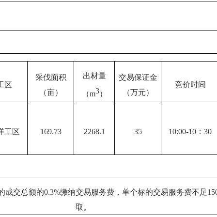
出材量
采伐面积
交易保证金
工区
竞价时间
3
（亩）
（万元）
（
m
）
洋
工区
169.73
2268.1
35
10:00-10
：
30
的
成交总额的
0.3%
缴纳交易服务费，单个标的交易服务费不足
15
取。