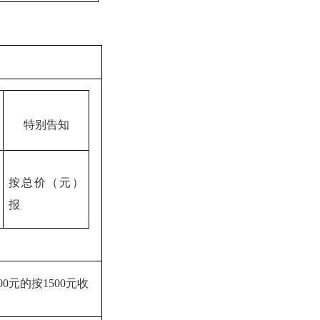
特别告知
按总价（元）
报
00
元的按
1500
元收