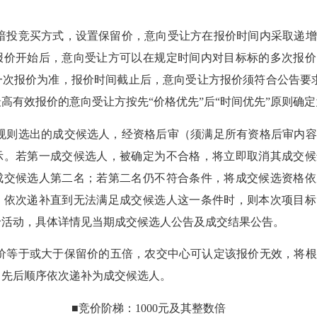
暗投竞买方式，设置保留价，意向受让方在报价时间内采取递增
报价开始后，意向受让方可以在规定时间内对目标标的多次报价
一次报价为准，报价时间截止后，
意向
受让
方报价
须符合公告要
最高
有效报价的意向受让方按先
“价格优先”后“时间优先”原则
确定
规则选出的成交候选人，经资格后审（须满足所有资格后审内容
示。若第一成交候选人，被确定为不合格，将立即取消其成交候
成交候选人第二名；若第二名仍不符合条件，将成交候选资格依
，依次递补直到无法满足成交候选人这一条件时，则本次项目标
价活动，具体详情见当期成交候选人公告及成交结果公告。
价等于或大于保留价的
五
倍，农交中心可认定该报价无效，将
根
名先后顺序依次递补为成交候选人
。
■竞价阶梯：
1000
元及其整数倍