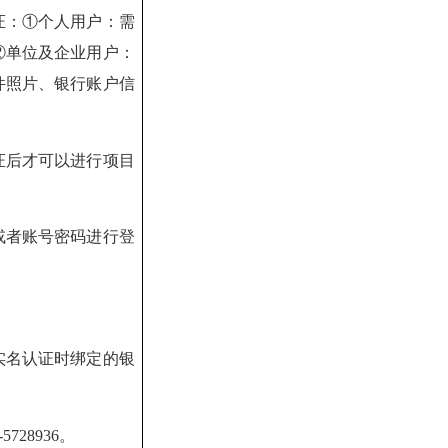
证：
①
个人用户：需
②
单位及企业用户：
件照片、银行账户信
证后才可以进行项目
或者账号密码进行登
实名认证时绑定的银
-5728936
。