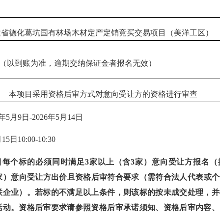
建省德化葛坑国有林场木材
定产定销竞买交易项目（
美洋
工区）
（
以到账为准，逾期交纳保证金者报名无效
）
本项目采用资格后审方式对意向受让方的资格进行审查
年
5
月
9
日
-202
6
年
5
月
14
日
月
15
日
10:00-10:30
目每个标的必须同时满足
3家以上（含3家）意向受让方报名
家）意向受让方出价且资格后审符合要求
（
需符合法人代表或个
联企业）
。若标的不满足以上条件，则该标的按未成交处理，并
活动。资格后审要求请参照资格后审承诺须知、资格后审内容、