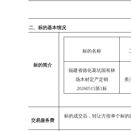
二、标的基本情况
标的名称
标的简介
福建省德化葛坑国有林
场木材定产定销
美
202
60515
第
1
标
标的成交后
，转让方按单
个标的
交易服务费