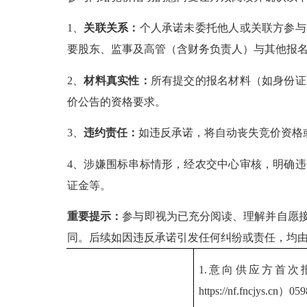
1、
关联关系：
个人承诺未委托他人或关联方参与
要股东
、
监事
及高管
（
含财务负责人）
与其他报
2、
材料真实性：
所有提交的报名材料（如身份证
价公告的资格要求。
3、
违约责任：
如违反承诺，将自动丧失竞价资格
4、涉嫌围标串标情形，经农交中心审核，明确
证金等。
重要提示：
参与即视为已充分阅读、理解并自愿
同。后续如因违反承诺引发任何纠纷或责任，均
1
.
意向
供应方
首次
https://nf.fncjys.cn
）
059