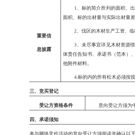
1
、标的简介所列的面积、
面积、标的出材量与实际出材量
2
、伐区的木材生产工资、临
重要信
3
、未尽事宜详见木材资源
息披露
体责任告知书、承诺书（范本）
他附件材料。
4.
标的内的所有松木必须按
三、竞买登记
受让方资格条件
意向受让方须为
四、承诺须知
参与网络竞价活动的
意向受让方
须阅读并确认以