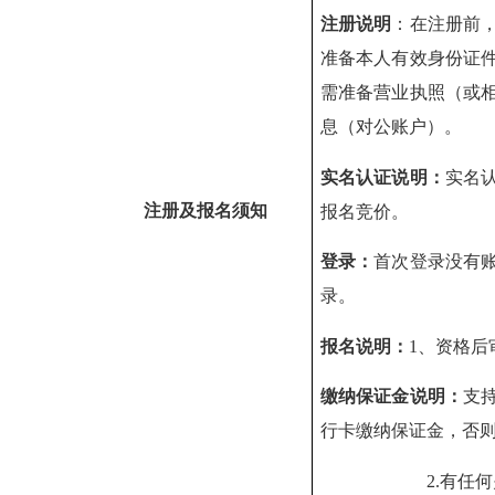
注册说明
：在注册前
准备本人有效身份证
需准备营业执照（或
息（对公账户）。
实名认证说明：
实名
注册及
报名
须知
报名竞价。
登录：
首次登录没有
录。
报名说明：
1
、资格后
缴纳保证金说明
：
支
行卡缴纳保证金
，
否
2
.
有任何