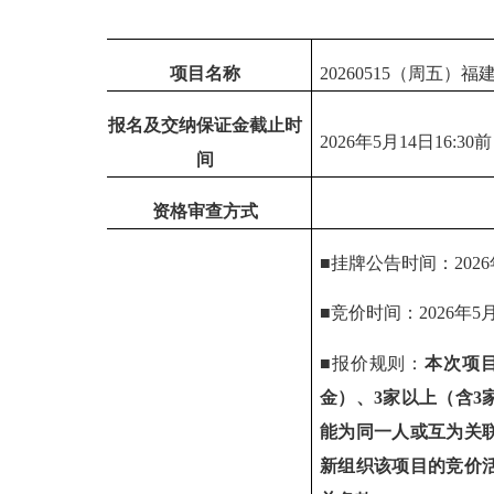
项目名称
202
60515
（周
五
）福
报名及交纳保证金截止时
202
6
年
5
月
14
日
1
6
:
3
0
前
间
资格审查方式
■挂牌公告时间：
202
6
■
竞价时间：
202
6
年
5
■报价
规则：
本次项
金）、3家以上（含3
能为同一人或互为关
新组织该项目的竞价