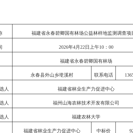
称
福建省永春碧卿国有林场
公益林样地监测调查
项
间
202
6
年
4
月
22
日上午
10：00
福建省永春碧卿国有林场
永春县外山乡墘溪村
联系电话
136
选人
福建省林业生产力促进中心
选人
福州山海农林技术开发有限公司
选人
福建农林大学
福建省林业生产力促进中心
中标价
9