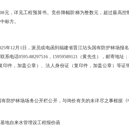
08元，详见工程预算书。竞价降幅阶梯为整数元，超过最高控
定中标方。
12月1日，派员或电函到福建省晋江坫头国有防护林场报名，并于
话0595-88297516，15959589121（黄先生），邮寄
复印件，加盖公章）、法人身份证（复印件，加盖公章）等证
防护林场场务公开栏公开，与询价有关的未详尽之事根据《
基地自来水管埋设工程报价函