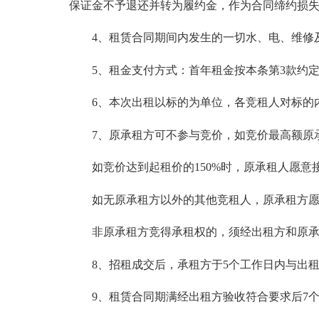
保证金不予退还并转为履约金，作为合同缔约损
4、租赁合同期间内发生的一切水、电、维修
5、租金支付方式：首年租金按本条第3款约定
6、本次出租以标的为单位，各竞租人对标的内
7、原承租方可不参与竞价，如竞价最高额原承
如竞价达到起租价的150%时，原承租人愿意
如无原承租方以外的其他竞租人，原承租方愿
非原承租方竞得承租权的，须经出租方和原承租
8、招租成交后，承租方于5个工作日内与出租
9、租赁合同期满经出租方验收符合要求后7个