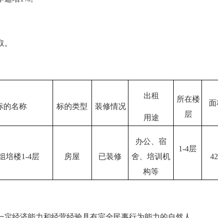
取。
出租
所在楼
面
标的名称
标的类型
装修情况
层
用途
办公、宿
1-4
层
组培楼1-4层
房屋
已装修
舍、培训机
42
构等
定经济能力和经营经验具有完全民事行为能力的自然人。