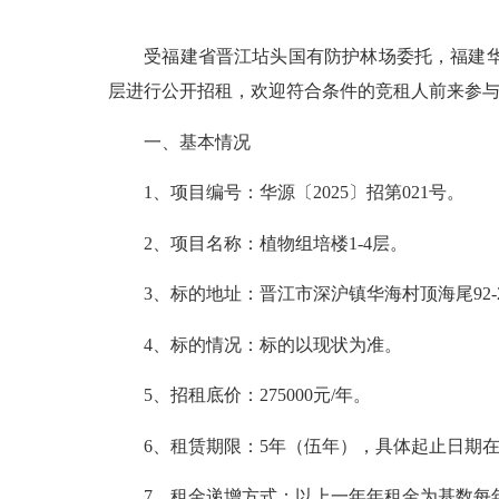
受福建省晋江坫头国有防护林场委托，福建华源经
层进行公开招租，欢迎符合条件的竞租人前来参
一、基本情况
1、项目编号：华源〔2025〕招第021号。
2、项目名称：植物组培楼1-4层。
3、标的地址：晋江市深沪镇华海村顶海尾92-
4、标的情况：标的以现状为准。
5、招租底价：275000元/年。
6、租赁期限：5年（伍年），具体起止日期在
7、租金递增方式：以上一年年租金为基数每年