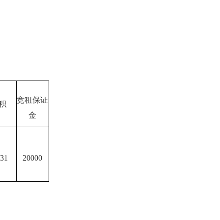
竞租保证
积
金
31
20
000