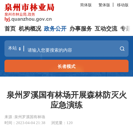
简体版
繁体版
移动版
首页
机构概况
政务公开
办事服务
互动交流
专题
长者模式
泉州罗溪国有林场开展森林防灭火
应急演练
来源 :泉州罗溪国有林场
时间：2023-04-04 21:38
浏览量：
120