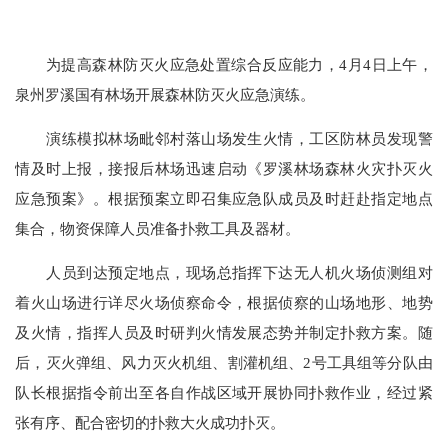
为提高森林防灭火应急处置综合反应能力，4月4日
上午，
泉州罗溪国有林场
开展森林防灭火应急演练。
演练模拟林场毗邻村落山场发生火情，工区防林员发现警
情及时上报，接报后林场迅速启动《罗溪林场森林火灾扑灭火
应急预案》。根据预案立即召集应急队成员及时赶赴指定地点
集合，物资保障人员准备扑救工具及器材。
人员到达预定地点，现场总指挥下达无人机火场侦测组对
着火山场进行详尽火场侦察命令，根据侦察的山场地形、地势
及火情，指挥人员及时研判火情发展态势并制定扑救方案。随
后，灭火弹组、风力灭火机组、割灌机组、2号工具组等分队由
队长根据指令前出至各自作战区域开展协同扑救作业，经过紧
张有序、配合密切的扑救大火成功扑灭。