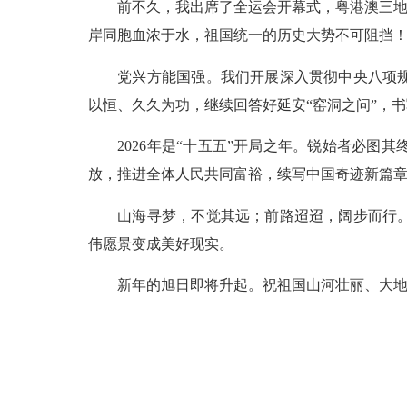
前不久，我出席了全运会开幕式，粤港澳三地同
岸同胞血浓于水，祖国统一的历史大势不可阻挡
党兴方能国强。我们开展深入贯彻中央八项规定
以恒、久久为功，继续回答好延安“窑洞之问”，
2026年是“十五五”开局之年。锐始者必图
放，推进全体人民共同富裕，续写中国奇迹新篇
山海寻梦，不觉其远；前路迢迢，阔步而行。让
伟愿景变成美好现实。
新年的旭日即将升起。祝祖国山河壮丽、大地丰