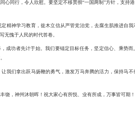
心同行，令人欣慰。要坚定不移贯彻“一国两制”方针，支持港
！
精神学习教育，徙木立信从严管党治党，去腐生肌推进自我
书写无愧于人民的时代答卷。
其终，成功者先计于始。我们要锚定目标任务，坚定信心、乘势而
章。
我们拿出跃马扬鞭的勇气，激发万马奔腾的活力，保持马不
饶，神州沐朝晖！祝大家心有所悦、业有所成，万事皆可期