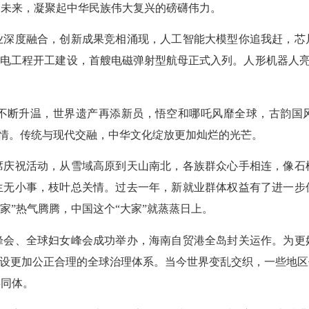
创未来，凝聚起中华民族伟大复兴的磅礴伟力。
度融合，创新成果竞相涌现，人工智能大模型你追我赶，芯
水电工程开工建设，首艘电磁弹射型航母正式入列。人形机器人亮出
升温，世界遗产再添新员，悟空和哪吒风靡全球，古韵国风
激情。传统与现代交融，中华文化绽放更加灿烂的光芒。
祝活动，从雪域高原到天山南北，各族群众心手相连，像石
生无小事，枝叶总关情。过去一年，新就业群体权益有了进一步
小家”热气腾腾，中国这个“大家”就蒸蒸日上。
、全球妇女峰会成功举办，海南自贸港全岛封关运作。为更
建设更加公正合理的全球治理体系。当今世界变乱交织，一些地
共同体。