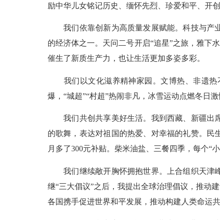
励中华儿女铭记历史、缅怀先烈、珍爱和平、开
我们依靠创新为高质量发展赋能。科技与产业深
的经济体之一。天问二号开启“追星”之旅，雅下
催生了新质生产力，也让生活更加多姿多彩。
我们以文化滋养精神家园。文博热、非遗热不断
爆，“城超”“村超”热闹非凡，冰雪运动点燃冬日
我们共创共享美好生活。我到西藏、新疆出席庆
的歌舞，表达对祖国的热爱、对幸福的礼赞。民
月多了300元补贴。柴米油盐、三餐四季，每个“
我们继续敞开胸怀拥抱世界。上合组织天津峰会
继“三大倡议”之后，我提出全球治理倡议，推动
各国携手促进世界和平发展，推动构建人类命运