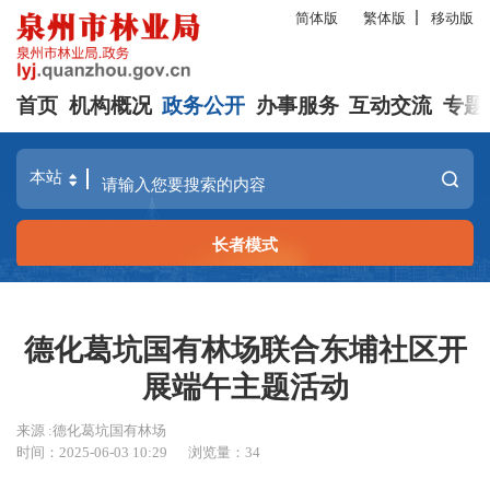
简体版
繁体版
移动版
首页
机构概况
政务公开
办事服务
互动交流
专题
长者模式
德化葛坑国有林场联合东埔社区开
展端午主题活动
来源 :德化葛坑国有林场
时间：2025-06-03 10:29
浏览量：
34