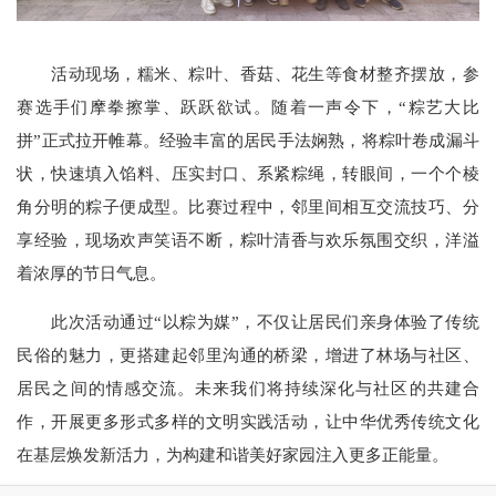
活动现场，糯米、粽叶、
香菇
、
花生
等食材整齐摆放，参
赛选手们摩拳擦掌、跃跃欲试。随着一声令下，
“粽艺大比
拼”正式拉开帷幕。经验丰富的居民手法娴熟，将粽叶卷成漏斗
状，快速填入馅料、压实封口、系紧粽绳，转眼间，一个个棱
角分明的粽子便成型。比赛过程中，邻里间相互交流技巧、分
享经验，现场欢声笑语不断，粽叶清香与欢乐氛围交织，洋溢
着浓厚的节日气息。
此次活动通过
“以粽为媒”，不仅让居民们亲身体验了传统
民俗的魅力，更搭建起邻里沟通的桥梁，增进了林场与社区、
居民之间的情感交流。未来
我们
将持续深化与社区的共建合
作，开展更多形式多样的文明实践活动，让中华优秀传统文化
在基层焕发新活力，为构建和谐美好家园注入更多正能量。