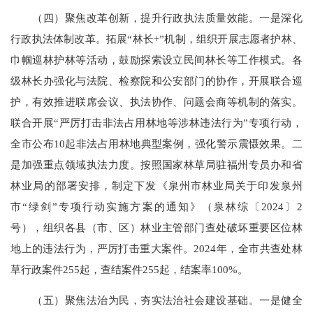
（四）聚焦改革创新，提升行政执法质量效能。一是深化
行政执法体制改革。拓展“林长+”机制，组织开展志愿者护林、
巾帼巡林护林等活动，鼓励探索设立民间林长等工作模式。各
级林长办强化与法院、检察院和公安部门的协作，开展联合巡
护，有效推进联席会议、执法协作、问题会商等机制的落实。
联合开展“严厉打击非法占用林地等涉林违法行为”专项行动，
全市公布10起非法占用林地典型案例，强化警示震慑效果。二
是加强重点领域执法力度。按照国家林草局驻福州专员办和省
林业局的部署安排，制定下发《泉州市林业局关于印发泉州
市“绿剑”专项行动实施方案的通知》（泉林综〔2024〕2
号），组织各县（市、区）林业主管部门查处破坏重要区位林
地上的违法行为，严厉打击重大案件。2024年，全市共查处林
草行政案件255起，查结案件255起，结案率100%。
（五）聚焦法治为民，夯实法治社会建设基础。一是健全