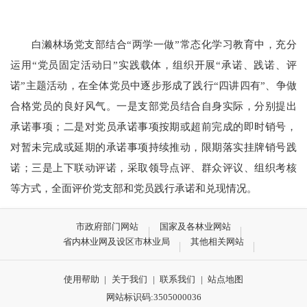
白濑林场党支部结合“两学一做”常态化学习教育中，充分
运用“党员固定活动日”实践载体，组织开展
“承诺、践诺、评
诺”
主题活动，在全体党员中逐步形成了践行“四讲四有”、争做
合格党员的良好风气。一是支部党员结合自身实际，分别提出
承诺事项；二是对党员承诺事项按期或超前完成的即时销号，
对暂未完成或延期的承诺事项持续推动，限期落实挂牌销号践
诺；三是上下联动评诺，采取领导点评、群众评议、组织考核
等方式，全面评价党支部和党员践行承诺和兑现情况。
市政府部门网站
国家及各林业网站
省内林业网及设区市林业局
其他相关网站
使用帮助
|
关于我们
|
联系我们
|
站点地图
网站标识码:3505000036