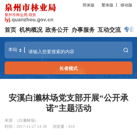
简体版
繁体版
移动版
首页
机构概况
政务公开
办事服务
互动交流
专题
长者模式
安溪白濑林场党支部开展“公开承
诺”主题活动
来源 :（白濑林场）
时间：2017-11-27 14:38
浏览量：
816