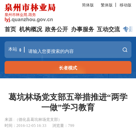
简体版
繁体版
移动版
首页
机构概况
政务公开
办事服务
互动交流
专题
长者模式
葛坑林场党支部五举措推进“两学
一做”学习教育
来源 :（德化县葛坑林场党支部）
时间：2016-12-05 16:33
浏览量：
799