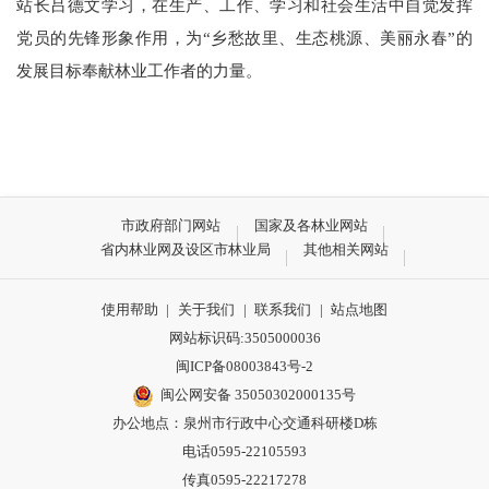
站长吕德文学习，在生产、工作、学习和社会生活中自觉发挥
党员的先锋形象作用，为“乡愁故里、生态桃源、美丽永春”的
发展目标奉献林业工作者的力量。
市政府部门网站
国家及各林业网站
省内林业网及设区市林业局
其他相关网站
使用帮助
|
关于我们
|
联系我们
|
站点地图
网站标识码:3505000036
闽ICP备08003843号-2
闽公网安备 35050302000135号
办公地点：泉州市行政中心交通科研楼D栋
电话0595-22105593
传真0595-22217278