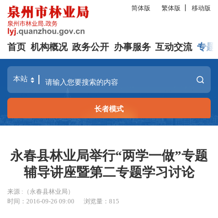
简体版
繁体版
移动版
首页
机构概况
政务公开
办事服务
互动交流
专题
长者模式
永春县林业局举行“两学一做”专题
辅导讲座暨第二专题学习讨论
来源 :（永春县林业局）
时间：2016-09-26 09:00
浏览量：
815