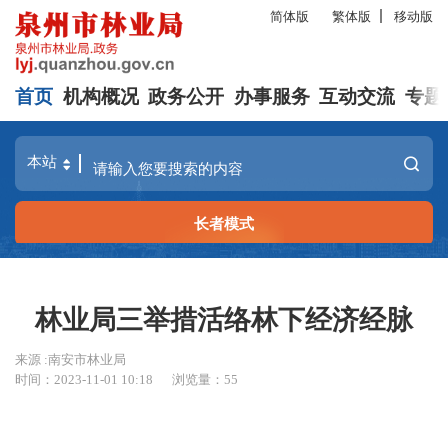
简体版
繁体版
移动版
首页
机构概况
政务公开
办事服务
互动交流
专题
长者模式
林业局三举措活络林下经济经脉
来源 :南安市林业局
时间：2023-11-01 10:18
浏览量：
55