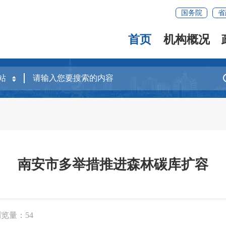
国务院
省
首页
机构概况
南安市多举措推进森林碳库扩容
浏览量：
54