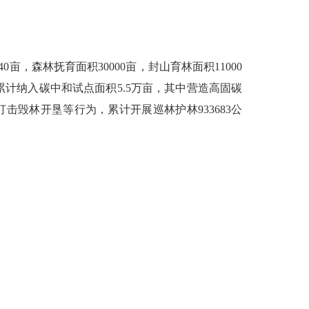
40
亩，森林抚育面积
30000
亩，封山育林面积
11000
累计纳入碳中和试点面积
5.5
万亩，其中营造高固碳
打击毁林开垦等行为，累计开展巡林护林
933683
公