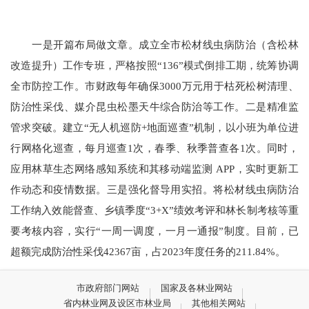
一是开篇布局做文章。成立全市松材线虫病防治（含松林
改造提升）工作专班，严格按照“136”模式倒排工期，统筹协调
全市防控工作。市财政每年确保3000万元用于枯死松树清理、
防治性采伐、媒介昆虫松墨天牛综合防治等工作。二是精准监
管求突破。建立“无人机巡防+地面巡查”机制，以小班为单位进
行网格化巡查，每月巡查1次，春季、秋季普查各1次。同时，
应用林草生态网络感知系统和其移动端监测 APP，实时更新工
作动态和疫情数据。三是强化督导用实招。将松材线虫病防治
工作纳入效能督查、乡镇季度“3+X”绩效考评和林长制考核等重
要考核内容，实行“一周一调度，一月一通报”制度。目前，已
超额完成防治性采伐42367亩，占2023年度任务的211.84%。
市政府部门网站
国家及各林业网站
省内林业网及设区市林业局
其他相关网站