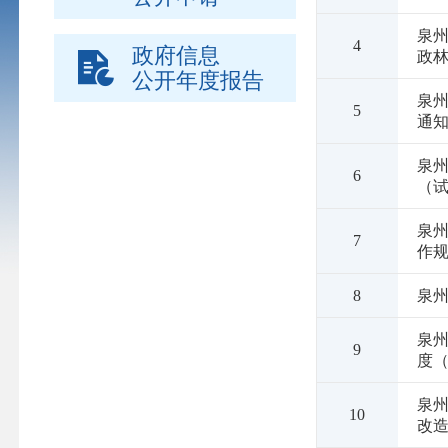
泉州
4
政府信息
政林
公开年度报告
泉州
5
通
泉
6
（试
泉
7
作规
8
泉
泉
9
度（
泉
10
改造