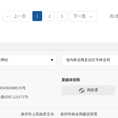
上一页
1
2
3
下一页
共
3
<<
>>
业网站
省内林业网及设区市林业局
新媒体矩阵
50302000135号
闽政通
真0595-22217278
泉州市人民政府主办
泉州市林业局建设管理