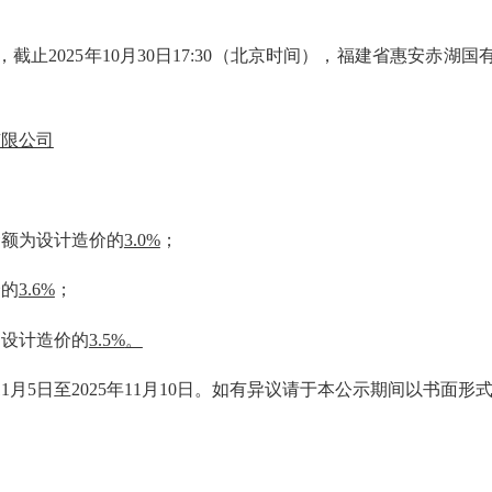
，
截止
2025
年
10
月
30
日
17:30
（北京时间），福建省惠安赤湖国
有限公司
金额为
设计
造价
的
3.0%
；
价
的
3.6%
；
为
设计
造价
的
3.5%
。
11
月
5
日至
2025
年
11
月
10
日。如有异议请于本公示期间以书面形