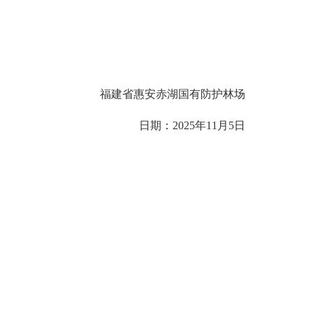
福建省惠安赤湖国有防护林场
日期：
2025
年
11
月
5
日