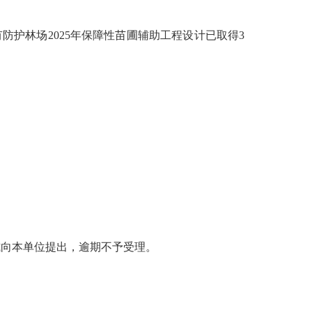
有防护林场
2025
年保障性苗圃辅助工程设计已取得
3
式向本单位提出，逾期不予受理。