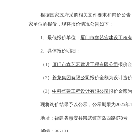
根据国家政府采购相关文件要求和询价公告
家单位的报价，现将报价情况公告如下：
1
、最低报价单位：
厦门市鑫艺宏建设工程
2
、具体报价明细：
（
1
）
厦门市鑫艺宏建设工程有限公司
报价
（
2
）
苍龙集团有限公司
报价金额为
设计
造
（
3
）
中科华建工程设计有限公司
报价金额
现将询价结果予以公示，公示期限为
2025
年
地址：福建省惠安县崇武镇莲岛西路
678
号
邮编：
362131