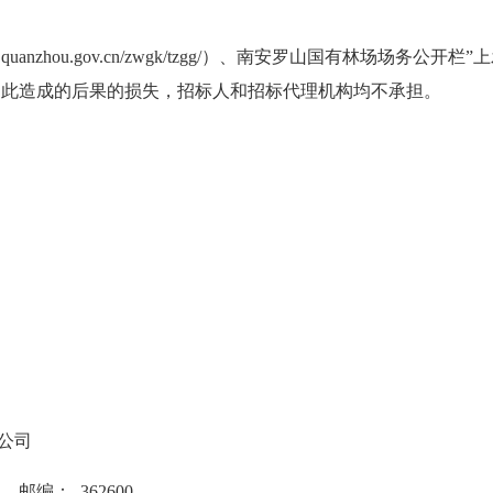
lyj.quanzhou.gov.cn/zwgk/tzgg/）、南安罗山国有林
场场
务公开栏”
由此造成的后果的损失，招标人和招标代理机构均不承担。
公司
邮编： 362600