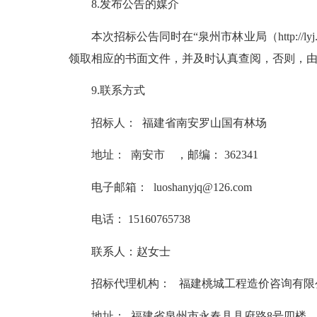
8.发布公告的媒介
本次招标公告同时在“泉州市
林业局
（http://
领取相应的书面文件，并及时认真查阅，否则，
9.联系方式
招标人： 福建省南安罗山国有林场
地址： 南安市 ，邮编： 362341
电子邮箱
：
luoshanyjq@126.com
电话：
15160765738
联系人：赵女士
招标代理机构： 福建桃城工程造价咨询有限
地址： 福建省泉州市永春
县县府
路8号四楼 ，